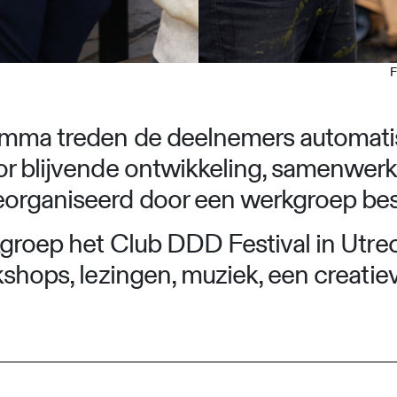
F
amma treden de deelnemers automati
or blijvende ontwikkeling, samenwerk
eorganiseerd door een werkgroep be
kgroep het Club DDD Festival in Utrec
kshops, lezingen, muziek, een creatie