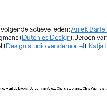
 volgende actieve leden:
Aniek Bartel
igmans (
Dutchies Design
), Jeroen va
 (
Design studio vandemortel
),
Katja 