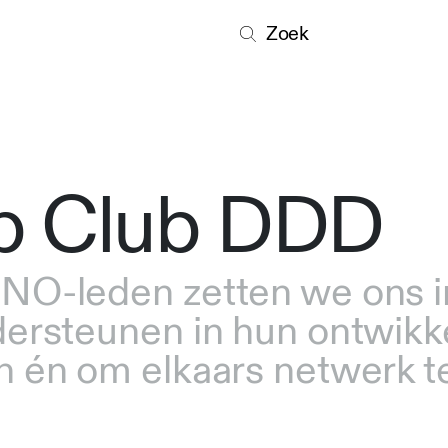
Zoek
p Club DDD
NO-leden zetten we ons i
rsteunen in hun ontwikkel
 én om elkaars netwerk te