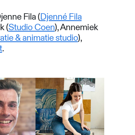
Djenne Fila (
Djenné Fila
k (
Studio Coen
), Annemiek
ratie & animatie studio
),
t
.