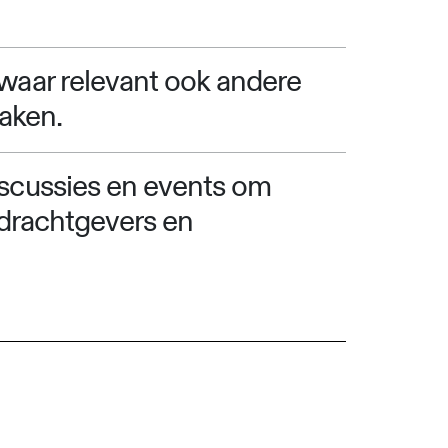
waar relevant ook andere
raken.
iscussies en events om
pdrachtgevers en