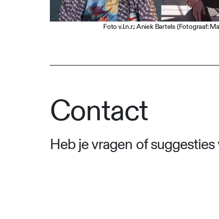
Foto v.l.n.r.: Aniek Bartels (Fotograaf: 
Contact
Heb je vragen of suggestie