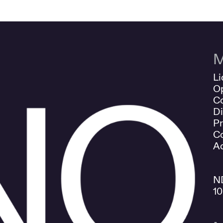
M
Li
O
Co
Di
Pr
Co
Ad
N
1