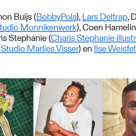
mon Buijs (
BobbyPola
),
Lars Deltrap
, 
tudio Monnikenwerk
), Coen Hamelin
ris Stephanie (
Charis Stephanie illust
(
Studio Marlies Visser
) en
Ilse Weisfel