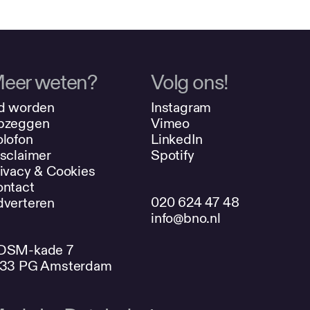
eer weten?
Volg ons!
d worden
Instagram
pzeggen
Vimeo
lofon
LinkedIn
sclaimer
Spotify
ivacy & Cookies
ntact
020 624 47 48
verteren
info@bno.nl
DSM-kade 7
033 PG Amsterdam