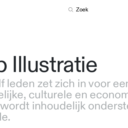
Zoek
Illustratie
 leden zet zich in voor e
lijke, culturele en econo
p wordt inhoudelijk onder
de.