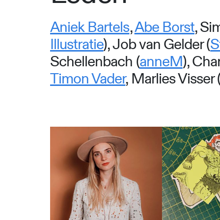
Aniek Bartels
,
Abe Borst
, Si
Illustratie
), Job van Gelder (
S
Schellenbach (
anneM
), Cha
Timon Vader
, Marlies Visser 