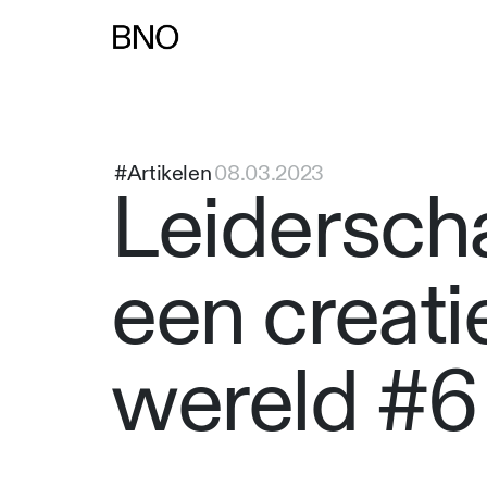
Overslaan naar inhoud
#Artikelen
08.03.2023
Leidersch
een creati
wereld #6