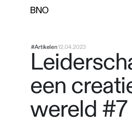
#Artikelen
12.04.2023
Leidersch
een creati
wereld #7