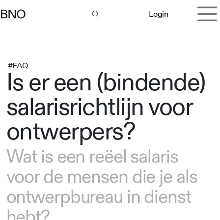
Overslaan naar inhoud
Login
#FAQ
Is er een (bindende)
salarisrichtlijn voor
ontwerpers?
Wat is een reëel salaris
voor de mensen die je als
ontwerpbureau in dienst
hebt?