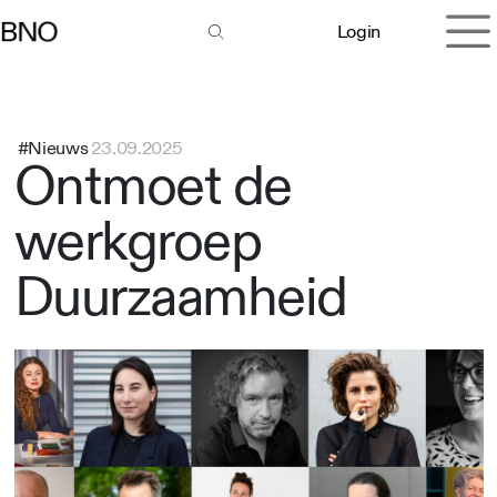
Overslaan naar inhoud
Login
#Nieuws
23.09.2025
Ontmoet de
werkgroep
Duurzaamheid