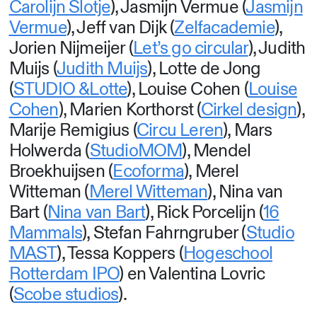
Carolijn Slotje
), Jasmijn Vermue (
Jasmijn
Vermue
), Jeff van Dijk (
Zelfacademie
),
Jorien Nijmeijer (
Let’s go circular
), Judith
Muijs (
Judith Muijs
), Lotte de Jong
(
STUDIO &Lotte
), Louise Cohen (
Louise
Cohen
), Marien Korthorst (
Cirkel design
),
Marije Remigius (
Circu Leren
), Mars
Holwerda (
StudioMOM
), Mendel
Broekhuijsen (
Ecoforma
), Merel
Witteman (
Merel Witteman
), Nina van
Bart (
Nina van Bart
), Rick Porcelijn (
16
Mammals
), Stefan Fahrngruber (
Studio
MAST
), Tessa Koppers (
Hogeschool
Rotterdam IPO
) en Valentina Lovric
(
Scobe studios
).