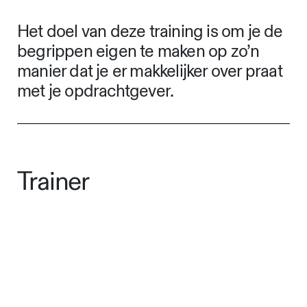
Het doel van deze training is om je de
begrippen eigen te maken op zo’n
manier dat je er makkelijker over praat
met je opdrachtgever.
Trainer
Deze training wordt verzorgd door
Roel Stavorinus. Roel is zelfstandig
merk- en designstrateeg
gespecialiseerd in organisatie-
identiteit en heeft ruimschootse