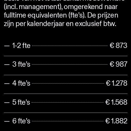
(incl. management), omgerekend naar
fulltime equivalenten (fte’s). De prijzen
zijn per kalenderjaar en exclusief btw.
1-2 fte
€ 873
3 fte’s
€ 987
4 fte’s
€ 1.278
5 fte’s
€ 1.568
6 fte’s
€ 1.882