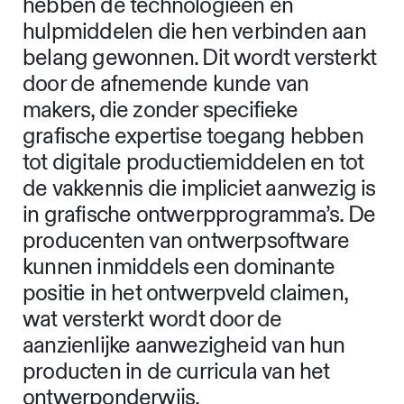
kennis en autoriteit van de maker. Een
steeds veranderend grafisch product
wint aan autoriteit wanneer het is
ingebed in een publiek debat over de
totstandkoming en bronnen.
Omdat zowel de staat van het
grafische product als de rol van de
maker- gebruiker dynamisch is,
hebben de technologieën en
hulpmiddelen die hen verbinden aan
belang gewonnen. Dit wordt versterkt
door de afnemende kunde van
makers, die zonder specifieke
grafische expertise toegang hebben
tot digitale productiemiddelen en tot