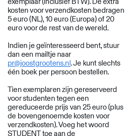
Beperkte oplage
proefschrift te koop
Ter gelegenheid van de verdediging
heeft SJG een beperkte oplage van
het proefschrift geproduceerd.
Honderd boeken uit deze kleine serie
zijn nu te koop voor 50 euro per
exemplaar (inclusief BTW). De extra
kosten voor verzendkosten bedragen
5 euro (NL), 10 euro (Europa) of 20
euro voor de rest van de wereld.
Indien je geïnteresseerd bent, stuur
dan een mailtje naar