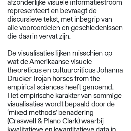
vijftig visualisaties (tijdlijnen,
illustraties, diagrammen) een
alternatieve documentatie vormen van
het onderzoek die in pagina-aantal
gelijk is aan de teksten. De
ontwikkeling van alternatieve en
complementaire talen is mijns inziens
een essentieel aspect van
ontwerpend onderzoek. Deze
afzonderlijke visuele informatiestroom
representeert en bevraagt de
discursieve tekst, met inbegrip van
alle vooroordelen en geschiedenissen
die daarin vervat zijn.
De visualisaties lijken misschien op