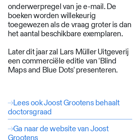
pr@joostgrootens.nl
. Je kunt slechts
één boek per persoon bestellen.
Tien exemplaren zijn gereserveerd
voor studenten tegen een
gereduceerde prijs van 25 euro (plus
de bovengenoemde kosten voor
verzendkosten). Voeg het woord
STUDENT toe aan de
onderwerpregel van je e-mail. De
boeken worden willekeurig
toegewezen als de vraag groter is dan
het aantal beschikbare exemplaren.
Later dit jaar zal Lars Müller Uitgeverij