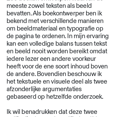
In het proefschrift worden teksten en
visualisaties niet samen op dezelfde
pagina getoond. In plaats daarvan
worden ze weergegeven op
afwisselende dubbele pagina’s. De
afgelopen twintig jaar heb ik meer dan
200 boeken ontworpen waarvan de
meeste zowel teksten als beeld
bevatten. Als boekontwerper ben ik
bekend met verschillende manieren
om beeldmateriaal en typografie op
de pagina te ordenen. In mijn ervaring
kan een volledige balans tussen tekst