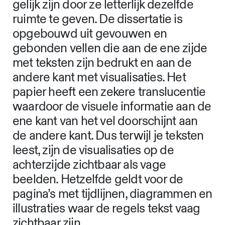
en beeld nooit worden bereikt omdat
iedere lezer een andere voorkeur
heeft voor de ene soort inhoud boven
de andere. Bovendien beschouw ik
het tekstuele en visuele deel als twee
afzonderlijke argumentaties
gebaseerd op hetzelfde onderzoek.
Ik wil benadrukken dat deze twee
gelijk zijn door ze letterlijk dezelfde
ruimte te geven. De dissertatie is
opgebouwd uit gevouwen en
gebonden vellen die aan de ene zijde
met teksten zijn bedrukt en aan de
andere kant met visualisaties. Het
papier heeft een zekere translucentie