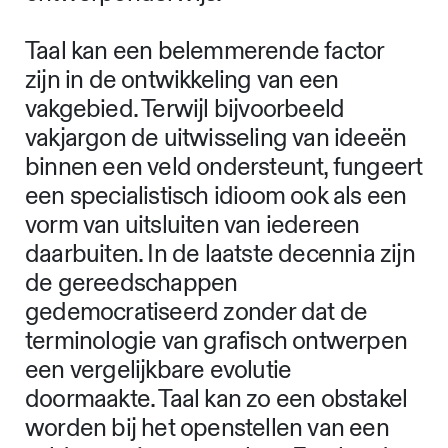
de vakkennis die impliciet aanwezig is
in grafische ontwerpprogramma’s. De
producenten van ontwerpsoftware
kunnen inmiddels een dominante
positie in het ontwerpveld claimen,
wat versterkt wordt door de
aanzienlijke aanwezigheid van hun
producten in de curricula van het
ontwerponderwijs.
Taal kan een belemmerende factor
zijn in de ontwikkeling van een
vakgebied. Terwijl bijvoorbeeld
vakjargon de uitwisseling van ideeën
binnen een veld ondersteunt, fungeert