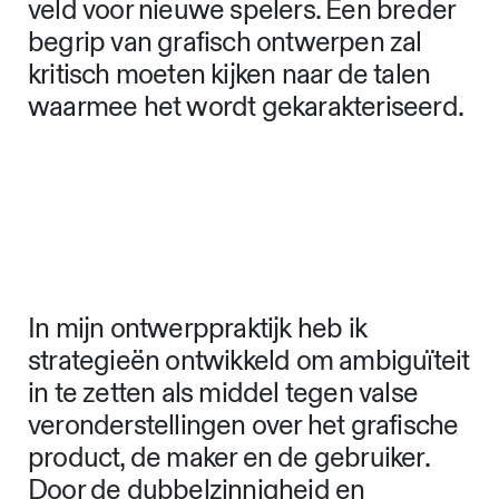
een specialistisch idioom ook als een
vorm van uitsluiten van iedereen
daarbuiten. In de laatste decennia zijn
de gereedschappen
gedemocratiseerd zonder dat de
terminologie van grafisch ontwerpen
een vergelijkbare evolutie
doormaakte. Taal kan zo een obstakel
worden bij het openstellen van een
veld voor nieuwe spelers. Een breder
begrip van grafisch ontwerpen zal
kritisch moeten kijken naar de talen
waarmee het wordt gekarakteriseerd.