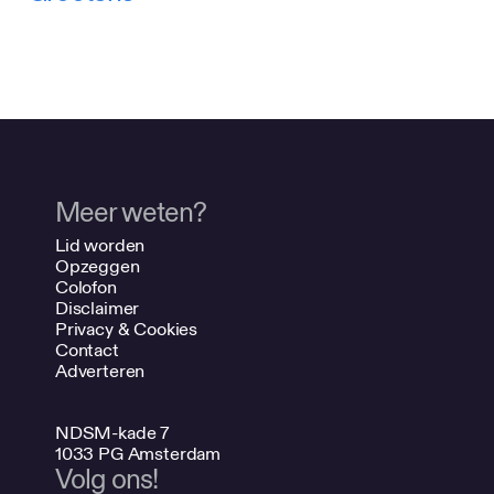
een commerciële editie van 'Blind
Maps and Blue Dots' presenteren.
Lees ook Joost Grootens behaalt
doctorsgraad
Ga naar de website van Joost
Grootens