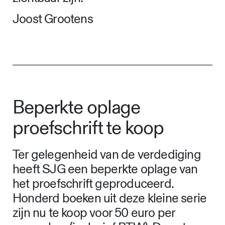
waardoor de visuele informatie aan de
ene kant van het vel doorschijnt aan
de andere kant. Dus terwijl je teksten
leest, zijn de visualisaties op de
achterzijde zichtbaar als vage
beelden. Hetzelfde geldt voor de
pagina’s met tijdlijnen, diagrammen en
illustraties waar de regels tekst vaag
zichtbaar zijn.
Joost Grootens