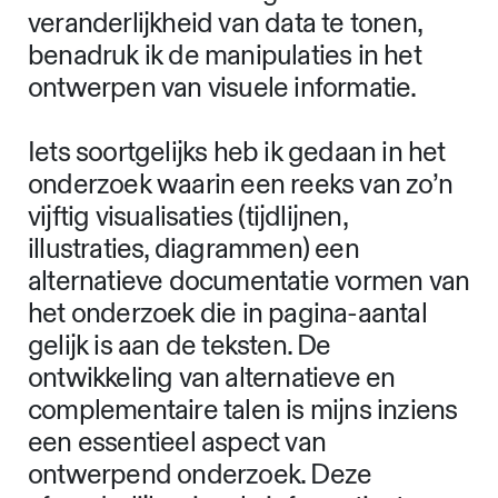
In mijn ontwerppraktijk heb ik
strategieën ontwikkeld om ambiguïteit
in te zetten als middel tegen valse
veronderstellingen over het grafische
product, de maker en de gebruiker.
Door de dubbelzinnigheid en
veranderlijkheid van data te tonen,
benadruk ik de manipulaties in het
ontwerpen van visuele informatie.
Iets soortgelijks heb ik gedaan in het
onderzoek waarin een reeks van zo’n