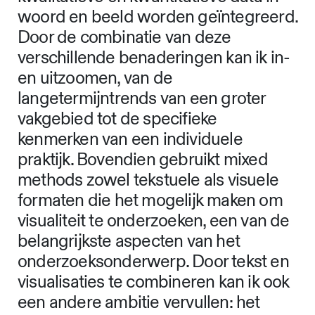
wat de Amerikaanse visuele
theoreticus en cultuurcriticus Johanna
Drucker Trojan horses from the
empirical sciences heeft genoemd.
Het empirische karakter van sommige
visualisaties wordt bepaald door de
‘mixed methods’ benadering
(Creswell & Plano Clark) waarbij
kwalitatieve en kwantitatieve data in
woord en beeld worden geïntegreerd.
Door de combinatie van deze
verschillende benaderingen kan ik in-
en uitzoomen, van de
langetermijntrends van een groter
vakgebied tot de specifieke