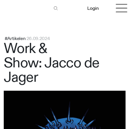
Overslaan naar inhoud
Login
#Artikelen
26.09.2024
Work &
Show: Jacco de
Jager