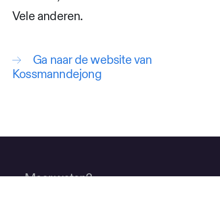
Ruimtelijk en grafisch ontwerp
tentoonstellingen: Kossmanndejong
Bouw tentoonstelling: Bruns
Lichtontwerp: HeinzLoopstra
AV-hardware: SemMika, AtaTech
Interactives en app: Shosho,
IJsfontein, YIPP, VSTEP, Mevea,
Siemens, Harborn
Vele anderen.
Ga naar de website van
Kossmanndejong