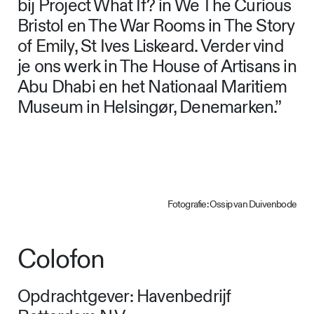
Fotografie: Ossip van Duivenbode
Ook internationaal is ons werk te zien.
In Zwitserland maakten we de
tijdelijke tentoonstelling Health in
Stapferhaus Lenzburg en werkten we
aan de vaste opstelling in het
Communicatiemuseum Bern. In het
Verenigd Koninkrijk zijn we betrokken
bij Project What If? in We The Curious
Bristol en The War Rooms in The Story
of Emily, St Ives Liskeard. Verder vind
je ons werk in The House of Artisans in
Abu Dhabi en het Nationaal Maritiem
Museum in Helsingør, Denemarken.”