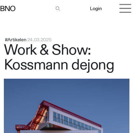
Overslaan naar inhoud
Login
#Artikelen
24.03.2025
Work & Show:
Kossmann dejong