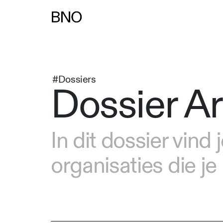
#Dossiers
Dossier A
In dit dossier vind
organisaties die j