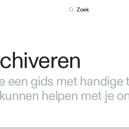
Zoek
rchiveren
 je een gids met handige 
e kunnen helpen met je o