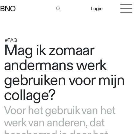
Overslaan naar inhoud
Login
#FAQ
Mag ik zomaar
andermans werk
gebruiken voor mijn
collage?
Voor het gebruik van het
werk van anderen, dat