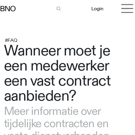
Overslaan naar inhoud
Login
#FAQ
Wanneer moet je
een medewerker
een vast contract
aanbieden?
Meer informatie over
tijdelijke contracten en