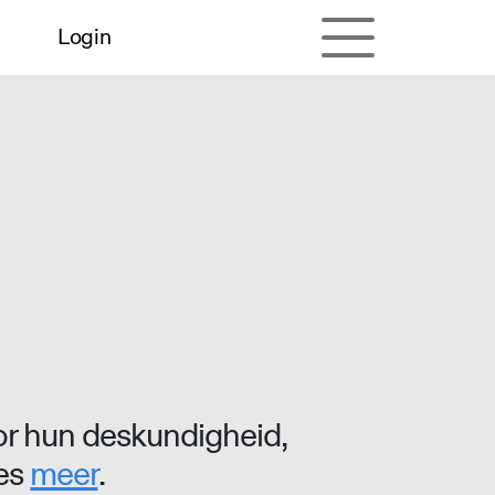
Login
r hun deskundigheid,
ees
meer
.