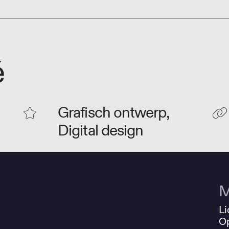
é
Grafisch ontwerp,
Digital design
M
Li
O