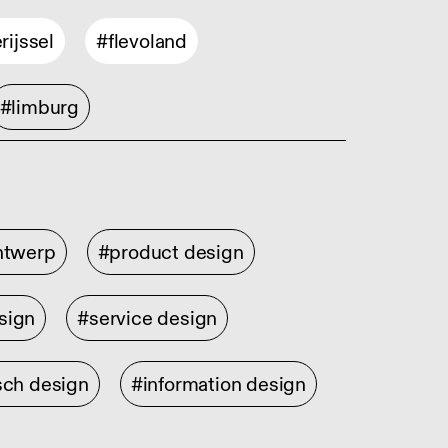
rijssel
#flevoland
#limburg
ontwerp
#product design
sign
#service design
sch design
#information design