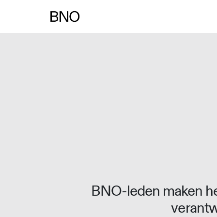
Overslaan naar inhoud
BNO-leden maken het
verantw