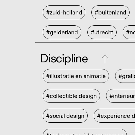
#zuid-holland
#buitenland
#gelderland
#utrecht
#no
Discipline
#illustratie en animatie
#graf
#collectible design
#interieu
#social design
#experience 