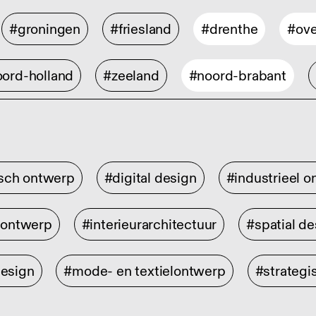
#groningen
#friesland
#drenthe
#ove
ord-holland
#zeeland
#noord-brabant
isch ontwerp
#digital design
#industrieel 
rontwerp
#interieurarchitectuur
#spatial de
design
#mode- en textielontwerp
#strategi