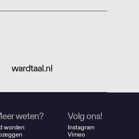
wardtaal.nl
eer weten?
Volg ons!
d worden
Instagram
pzeggen
Vimeo