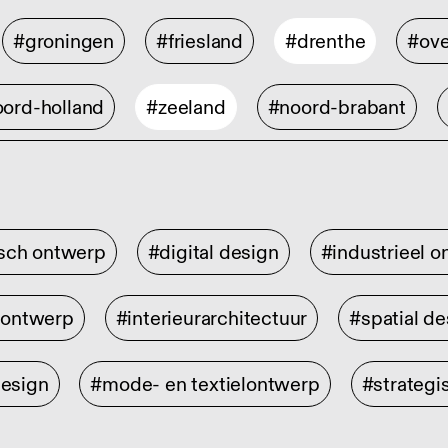
#groningen
#friesland
#drenthe
#ove
ord-holland
#zeeland
#noord-brabant
isch ontwerp
#digital design
#industrieel 
rontwerp
#interieurarchitectuur
#spatial de
design
#mode- en textielontwerp
#strategi