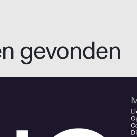
en gevonden
M
Li
O
Co
Di