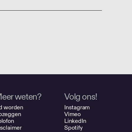
eer weten?
Volg ons!
d worden
Instagram
pzeggen
Vimeo
lofon
LinkedIn
sclaimer
Spotify