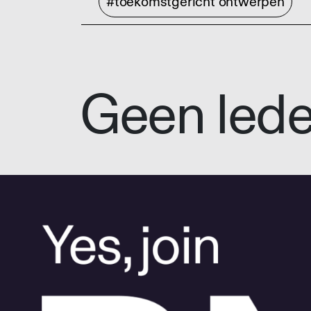
#toekomstgericht ontwerpen
Geen led