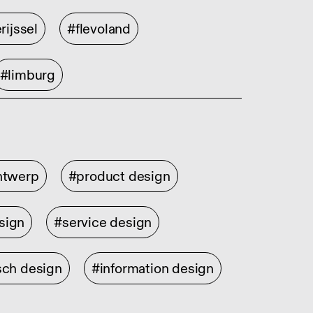
rijssel
#flevoland
#limburg
ontwerp
#product design
sign
#service design
sch design
#information design