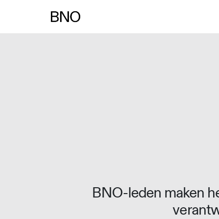
Overslaan naar inhoud
BNO-leden maken het
verantw