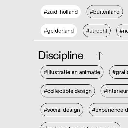
#zuid-holland
#buitenland
#gelderland
#utrecht
#no
Discipline
#illustratie en animatie
#graf
#collectible design
#interieu
#social design
#experience 