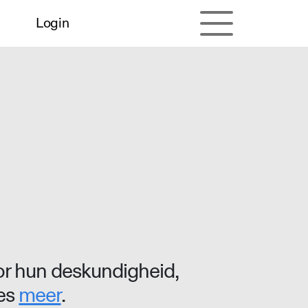
Login
r hun deskundigheid,
ees
meer
.