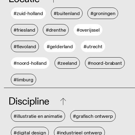
#zuid-holland
#buitenland
#groningen
#friesland
#drenthe
#overijssel
#flevoland
#gelderland
#utrecht
#noord-holland
#zeeland
#noord-brabant
#limburg
Discipline
#illustratie en animatie
#grafisch ontwerp
#digital design
#industrieel ontwerp