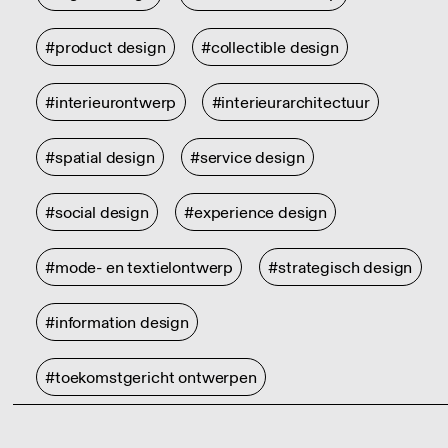
#product design
#collectible design
#interieurontwerp
#interieurarchitectuur
#spatial design
#service design
#social design
#experience design
#mode- en textielontwerp
#strategisch design
#information design
#toekomstgericht ontwerpen