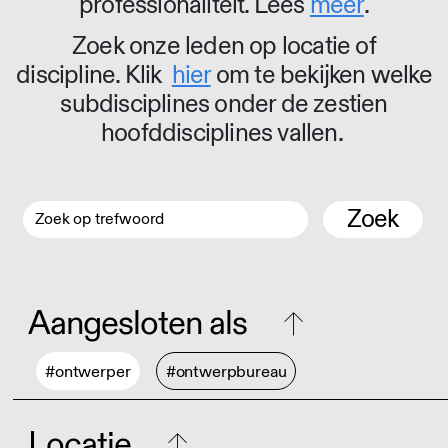
professionaliteit. Lees
meer
.
Zoek onze leden op locatie of
discipline. Klik
hier
om te bekijken welke
subdisciplines onder de zestien
hoofddisciplines vallen.
Zoek
Aangesloten als
#ontwerper
#ontwerpbureau
Locatie