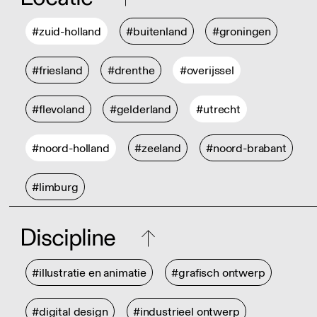
#zuid-holland
#buitenland
#groningen
#friesland
#drenthe
#overijssel
#flevoland
#gelderland
#utrecht
#noord-holland
#zeeland
#noord-brabant
#limburg
Discipline
#illustratie en animatie
#grafisch ontwerp
#digital design
#industrieel ontwerp