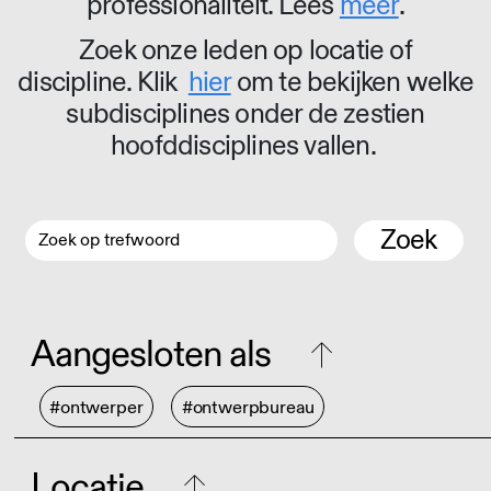
professionaliteit. Lees
meer
.
Zoek onze leden op locatie of
discipline. Klik
hier
om te bekijken welke
subdisciplines onder de zestien
hoofddisciplines vallen.
Zoek
Aangesloten als
#ontwerper
#ontwerpbureau
Locatie