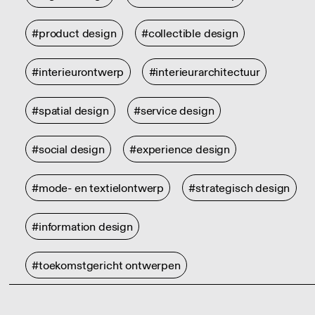
#product design
#collectible design
#interieurontwerp
#interieurarchitectuur
#spatial design
#service design
#social design
#experience design
#mode- en textielontwerp
#strategisch design
#information design
#toekomstgericht ontwerpen