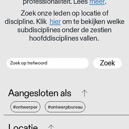
professionaliteit. Lees
meer
.
Zoek onze leden op locatie of
discipline. Klik
hier
om te bekijken welke
subdisciplines onder de zestien
hoofddisciplines vallen.
Zoek
Aangesloten als
#ontwerper
#ontwerpbureau
Locatie