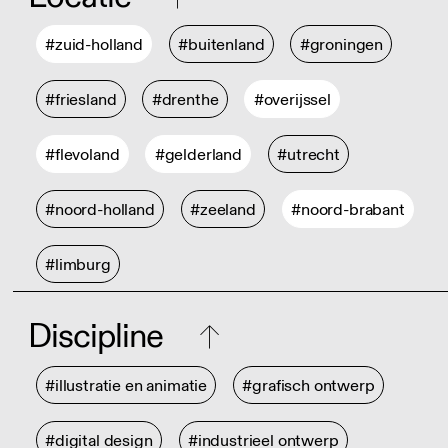
#zuid-holland
#buitenland
#groningen
#friesland
#drenthe
#overijssel
#flevoland
#gelderland
#utrecht
#noord-holland
#zeeland
#noord-brabant
#limburg
Discipline
#illustratie en animatie
#grafisch ontwerp
#digital design
#industrieel ontwerp