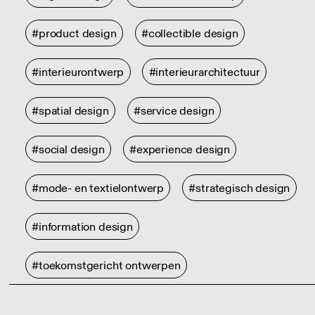
#product design
#collectible design
#interieurontwerp
#interieurarchitectuur
#spatial design
#service design
#social design
#experience design
#mode- en textielontwerp
#strategisch design
#information design
#toekomstgericht ontwerpen