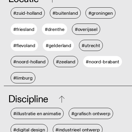
#zuid-holland
#buitenland
#groningen
#friesland
#drenthe
#overijssel
#flevoland
#gelderland
#utrecht
#noord-holland
#zeeland
#noord-brabant
#limburg
Discipline
#illustratie en animatie
#grafisch ontwerp
#digital design
#industrieel ontwerp