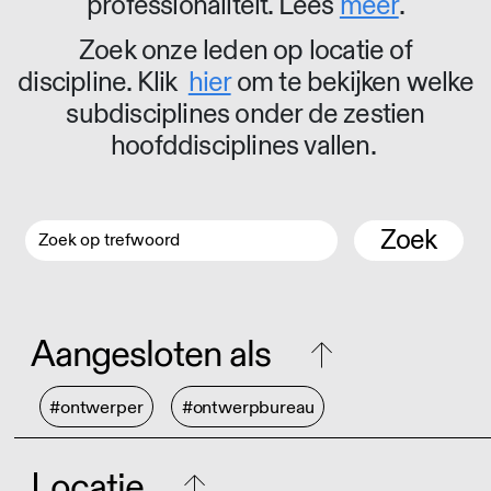
professionaliteit. Lees
meer
.
Zoek onze leden op locatie of
discipline. Klik
hier
om te bekijken welke
subdisciplines onder de zestien
hoofddisciplines vallen.
Zoek
Aangesloten als
#ontwerper
#ontwerpbureau
Locatie