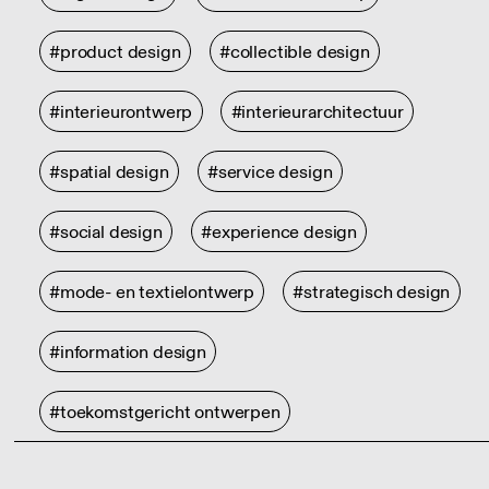
#product design
#collectible design
#interieurontwerp
#interieurarchitectuur
#spatial design
#service design
#social design
#experience design
#mode- en textielontwerp
#strategisch design
#information design
#toekomstgericht ontwerpen