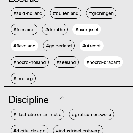
#zuid-holland
#buitenland
#groningen
#friesland
#drenthe
#overijssel
#flevoland
#gelderland
#utrecht
#noord-holland
#zeeland
#noord-brabant
#limburg
Discipline
#illustratie en animatie
#grafisch ontwerp
#digital design
#industrieel ontwerp