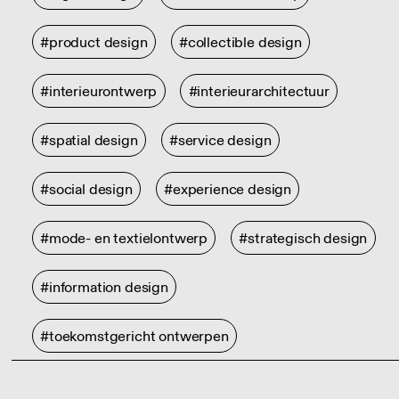
#product design
#collectible design
#interieurontwerp
#interieurarchitectuur
#spatial design
#service design
#social design
#experience design
#mode- en textielontwerp
#strategisch design
#information design
#toekomstgericht ontwerpen