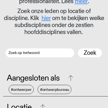
professionaliteit. Lees
meer
.
Zoek onze leden op locatie of
discipline. Klik
hier
om te bekijken welke
subdisciplines onder de zestien
hoofddisciplines vallen.
Zoek
Aangesloten als
#ontwerper
#ontwerpbureau
Locatie