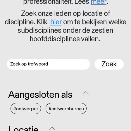
professionaliteit. Lees
meer
.
Zoek onze leden op locatie of
discipline. Klik
hier
om te bekijken welke
subdisciplines onder de zestien
hoofddisciplines vallen.
Zoek
Aangesloten als
#ontwerper
#ontwerpbureau
Locatie