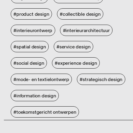
#product design
#collectible design
#interieurontwerp
#interieurarchitectuur
#spatial design
#service design
#social design
#experience design
#mode- en textielontwerp
#strategisch design
#information design
#toekomstgericht ontwerpen