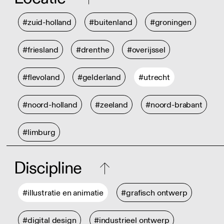
#zuid-holland
#buitenland
#groningen
#friesland
#drenthe
#overijssel
#flevoland
#gelderland
#utrecht
#noord-holland
#zeeland
#noord-brabant
#limburg
Discipline
#illustratie en animatie
#grafisch ontwerp
#digital design
#industrieel ontwerp