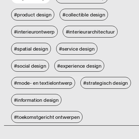
#product design
#collectible design
#interieurontwerp
#interieurarchitectuur
#spatial design
#service design
#social design
#experience design
#mode- en textielontwerp
#strategisch design
#information design
#toekomstgericht ontwerpen