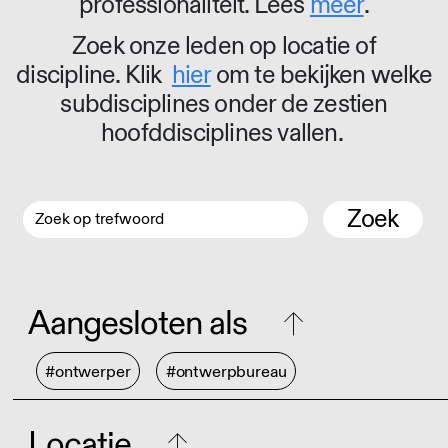
professionaliteit. Lees
meer
.
Zoek onze leden op locatie of
discipline. Klik
hier
om te bekijken welke
subdisciplines onder de zestien
hoofddisciplines vallen.
Zoek
Aangesloten als
#ontwerper
#ontwerpbureau
Locatie