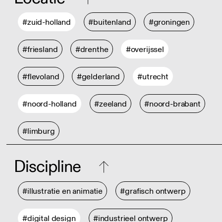
#zuid-holland
#buitenland
#groningen
#friesland
#drenthe
#overijssel
#flevoland
#gelderland
#utrecht
#noord-holland
#zeeland
#noord-brabant
#limburg
Discipline
#illustratie en animatie
#grafisch ontwerp
#digital design
#industrieel ontwerp