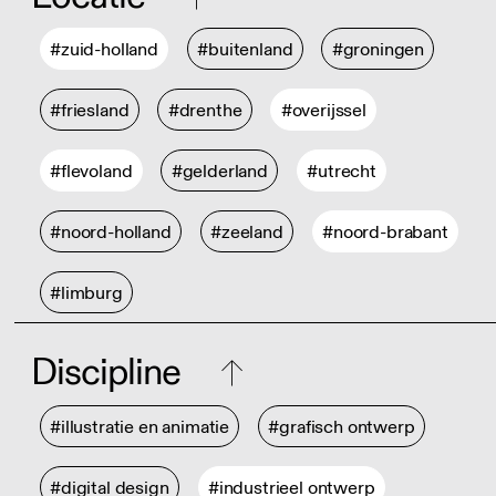
#zuid-holland
#buitenland
#groningen
#friesland
#drenthe
#overijssel
#flevoland
#gelderland
#utrecht
#noord-holland
#zeeland
#noord-brabant
#limburg
Discipline
#illustratie en animatie
#grafisch ontwerp
#digital design
#industrieel ontwerp