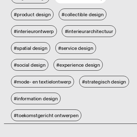
#product design
#collectible design
#interieurontwerp
#interieurarchitectuur
#spatial design
#service design
#social design
#experience design
#mode- en textielontwerp
#strategisch design
#information design
#toekomstgericht ontwerpen