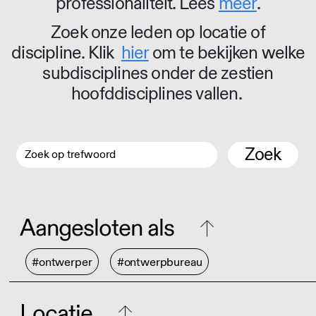
professionaliteit. Lees
meer
.
Zoek onze leden op locatie of
discipline. Klik
hier
om te bekijken welke
subdisciplines onder de zestien
hoofddisciplines vallen.
Zoek
Aangesloten als
#ontwerper
#ontwerpbureau
Locatie