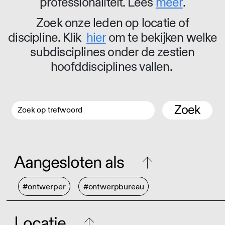
professionaliteit. Lees
meer
.
Zoek onze leden op locatie of
discipline. Klik
hier
om te bekijken welke
subdisciplines onder de zestien
hoofddisciplines vallen.
Zoek
Aangesloten als
#ontwerper
#ontwerpbureau
Locatie