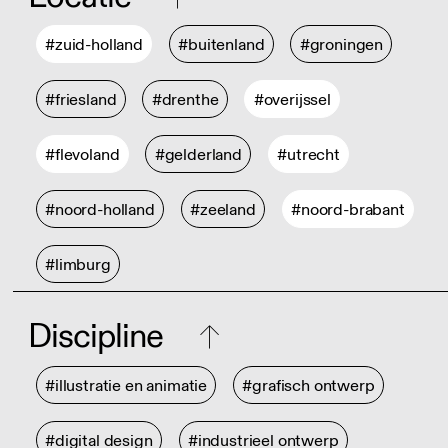
#zuid-holland
#buitenland
#groningen
#friesland
#drenthe
#overijssel
#flevoland
#gelderland
#utrecht
#noord-holland
#zeeland
#noord-brabant
#limburg
Discipline
#illustratie en animatie
#grafisch ontwerp
#digital design
#industrieel ontwerp