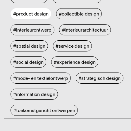
#product design
#collectible design
#interieurontwerp
#interieurarchitectuur
#spatial design
#service design
#social design
#experience design
#mode- en textielontwerp
#strategisch design
#information design
#toekomstgericht ontwerpen