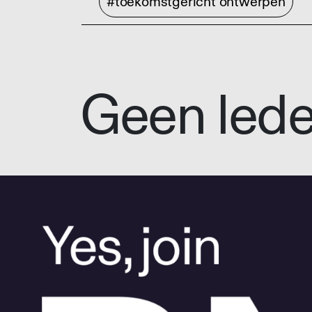
#toekomstgericht ontwerpen
Geen led