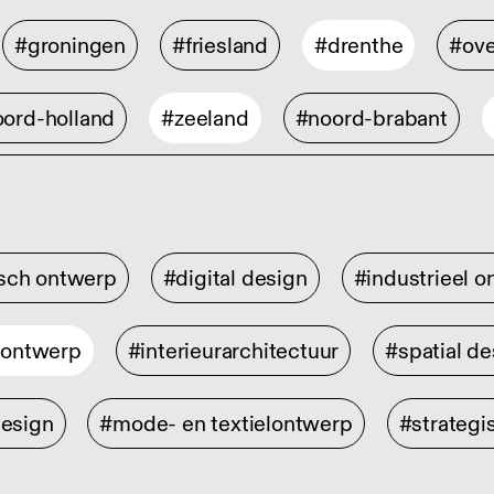
#groningen
#friesland
#drenthe
#ove
ord-holland
#zeeland
#noord-brabant
isch ontwerp
#digital design
#industrieel 
rontwerp
#interieurarchitectuur
#spatial de
design
#mode- en textielontwerp
#strategi