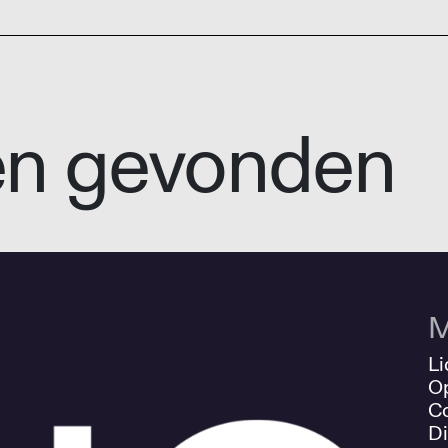
en gevonden
M
Li
O
Co
Di