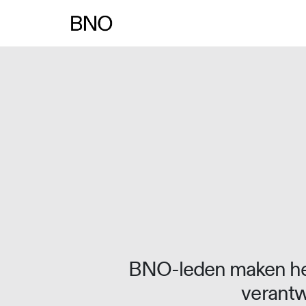
Overslaan naar inhoud
BNO-leden maken het
verantw