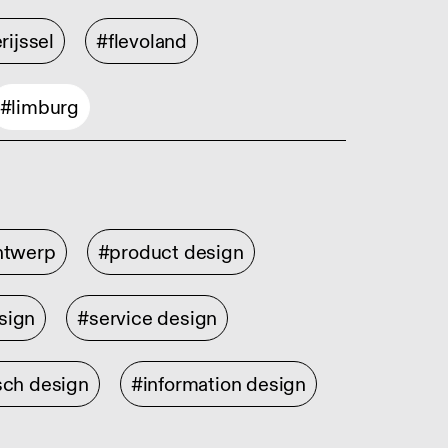
rijssel
#flevoland
#limburg
ontwerp
#product design
sign
#service design
sch design
#information design