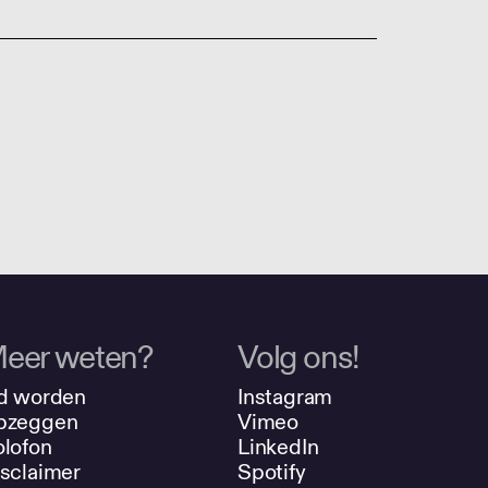
eer weten?
Volg ons!
d worden
Instagram
pzeggen
Vimeo
lofon
LinkedIn
sclaimer
Spotify