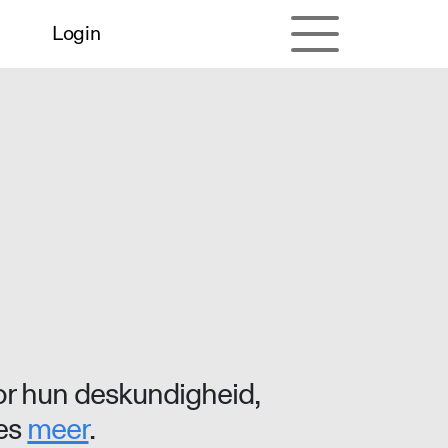
Login
r hun deskundigheid,
ees
meer
.