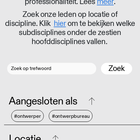
professionaliteit. Lees
meer
.
Zoek onze leden op locatie of
discipline. Klik
hier
om te bekijken welke
subdisciplines onder de zestien
hoofddisciplines vallen.
Zoek
Aangesloten als
#ontwerper
#ontwerpbureau
Locatie