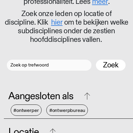
professionaliteit. Lees
meer
.
Zoek onze leden op locatie of
discipline. Klik
hier
om te bekijken welke
subdisciplines onder de zestien
hoofddisciplines vallen.
Zoek
Aangesloten als
#ontwerper
#ontwerpbureau
Locatie