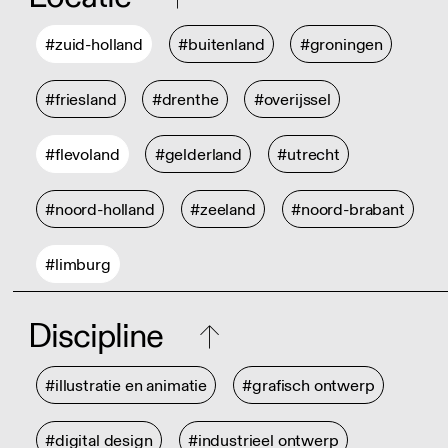
#zuid-holland
#buitenland
#groningen
#friesland
#drenthe
#overijssel
#flevoland
#gelderland
#utrecht
#noord-holland
#zeeland
#noord-brabant
#limburg
Discipline
#illustratie en animatie
#grafisch ontwerp
#digital design
#industrieel ontwerp