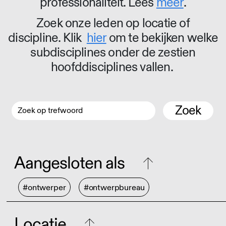
professionaliteit. Lees
meer
.
Zoek onze leden op locatie of
discipline. Klik
hier
om te bekijken welke
subdisciplines onder de zestien
hoofddisciplines vallen.
Zoek
Aangesloten als
#ontwerper
#ontwerpbureau
Locatie