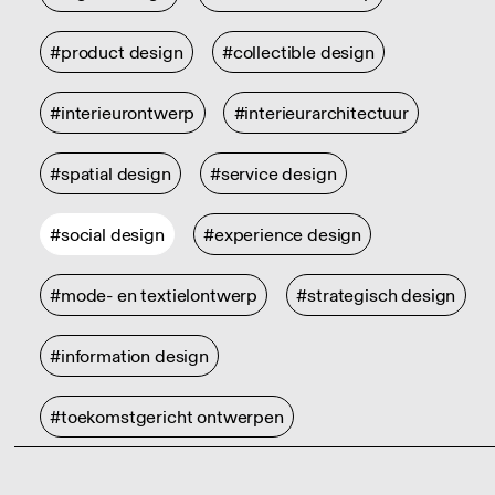
#product design
#collectible design
#interieurontwerp
#interieurarchitectuur
#spatial design
#service design
#social design
#experience design
#mode- en textielontwerp
#strategisch design
#information design
#toekomstgericht ontwerpen