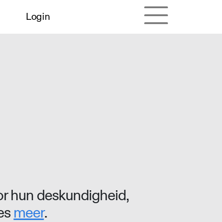
Login
r hun deskundigheid,
ees
meer
.