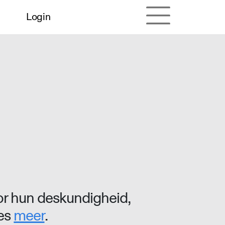
Login
r hun deskundigheid,
ees
meer
.