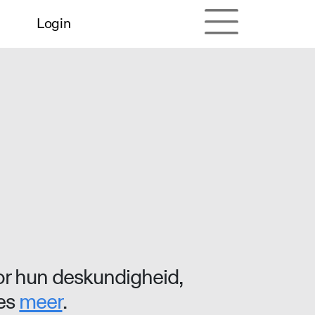
Login
r hun deskundigheid,
ees
meer
.