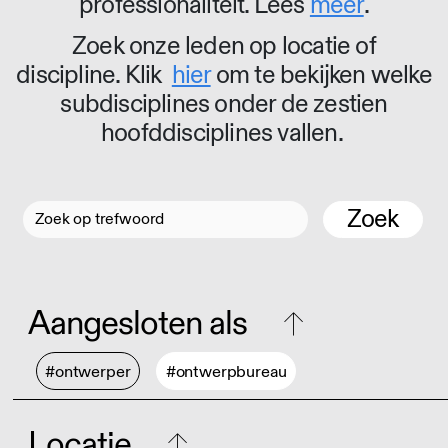
professionaliteit. Lees
meer
.
Zoek onze leden op locatie of
discipline. Klik
hier
om te bekijken welke
subdisciplines onder de zestien
hoofddisciplines vallen.
Zoek
Aangesloten als
#ontwerper
#ontwerpbureau
Locatie