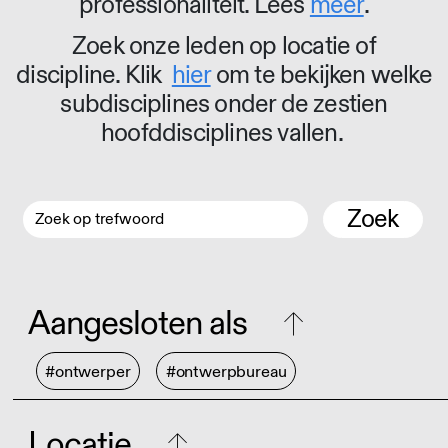
professionaliteit. Lees
meer
.
Zoek onze leden op locatie of
discipline. Klik
hier
om te bekijken welke
subdisciplines onder de zestien
hoofddisciplines vallen.
Zoek
Aangesloten als
#ontwerper
#ontwerpbureau
Locatie