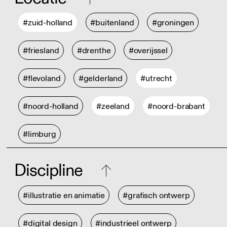
#zuid-holland
#buitenland
#groningen
#friesland
#drenthe
#overijssel
#flevoland
#gelderland
#utrecht
#noord-holland
#zeeland
#noord-brabant
#limburg
Discipline
#illustratie en animatie
#grafisch ontwerp
#digital design
#industrieel ontwerp