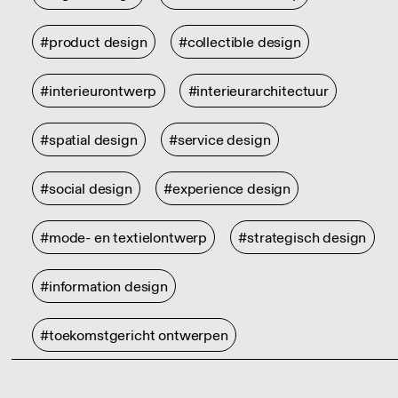
#product design
#collectible design
#interieurontwerp
#interieurarchitectuur
#spatial design
#service design
#social design
#experience design
#mode- en textielontwerp
#strategisch design
#information design
#toekomstgericht ontwerpen