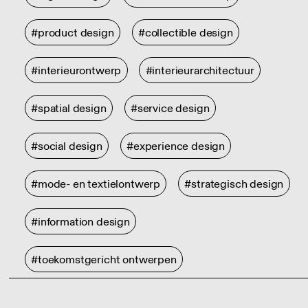
#product design
#collectible design
#interieurontwerp
#interieurarchitectuur
#spatial design
#service design
#social design
#experience design
#mode- en textielontwerp
#strategisch design
#information design
#toekomstgericht ontwerpen