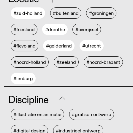
#zuid-holland
#buitenland
#groningen
#friesland
#drenthe
#overijssel
#flevoland
#gelderland
#utrecht
#noord-holland
#zeeland
#noord-brabant
#limburg
Discipline
#illustratie en animatie
#grafisch ontwerp
#digital design
#industrieel ontwerp