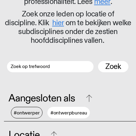
professionaliteit. Lees
meer
.
Zoek onze leden op locatie of
discipline. Klik
hier
om te bekijken welke
subdisciplines onder de zestien
hoofddisciplines vallen.
Zoek
Aangesloten als
#ontwerper
#ontwerpbureau
Locatie