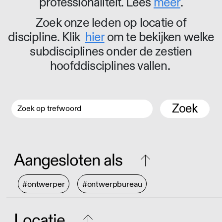
professionaliteit. Lees
meer
.
Zoek onze leden op locatie of
discipline. Klik
hier
om te bekijken welke
subdisciplines onder de zestien
hoofddisciplines vallen.
Zoek
Aangesloten als
#ontwerper
#ontwerpbureau
Locatie