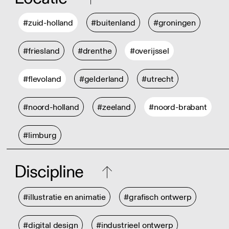
#zuid-holland
#buitenland
#groningen
#friesland
#drenthe
#overijssel
#flevoland
#gelderland
#utrecht
#noord-holland
#zeeland
#noord-brabant
#limburg
Discipline
#illustratie en animatie
#grafisch ontwerp
#digital design
#industrieel ontwerp