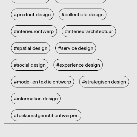
#product design
#collectible design
#interieurontwerp
#interieurarchitectuur
#spatial design
#service design
#social design
#experience design
#mode- en textielontwerp
#strategisch design
#information design
#toekomstgericht ontwerpen