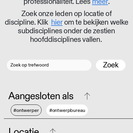
professionaliteit. Lees
meer
.
Zoek onze leden op locatie of
discipline. Klik
hier
om te bekijken welke
subdisciplines onder de zestien
hoofddisciplines vallen.
Zoek
Aangesloten als
#ontwerper
#ontwerpbureau
Locatie