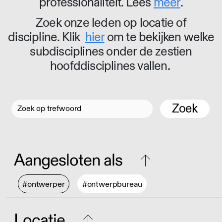
professionaliteit. Lees
meer
.
Zoek onze leden op locatie of
discipline. Klik
hier
om te bekijken welke
subdisciplines onder de zestien
hoofddisciplines vallen.
Zoek
Aangesloten als
#ontwerper
#ontwerpbureau
Locatie