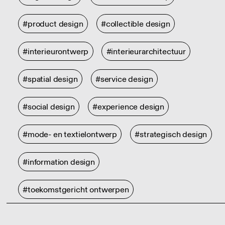
#product design
#collectible design
#interieurontwerp
#interieurarchitectuur
#spatial design
#service design
#social design
#experience design
#mode- en textielontwerp
#strategisch design
#information design
#toekomstgericht ontwerpen