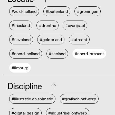
#zuid-holland
#buitenland
#groningen
#friesland
#drenthe
#overijssel
#flevoland
#gelderland
#utrecht
#noord-holland
#zeeland
#noord-brabant
#limburg
Discipline
#illustratie en animatie
#grafisch ontwerp
#digital design
#industrieel ontwerp