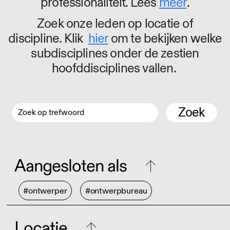
professionaliteit. Lees
meer
.
Zoek onze leden op locatie of
discipline. Klik
hier
om te bekijken welke
subdisciplines onder de zestien
hoofddisciplines vallen.
Zoek
Aangesloten als
#ontwerper
#ontwerpbureau
Locatie