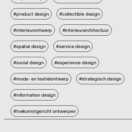
#product design
#collectible design
#interieurontwerp
#interieurarchitectuur
#spatial design
#service design
#social design
#experience design
#mode- en textielontwerp
#strategisch design
#information design
#toekomstgericht ontwerpen