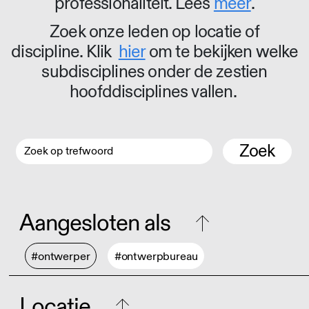
professionaliteit. Lees
meer
.
Zoek onze leden op locatie of
discipline. Klik
hier
om te bekijken welke
subdisciplines onder de zestien
hoofddisciplines vallen.
Zoek
Aangesloten als
#ontwerper
#ontwerpbureau
Locatie