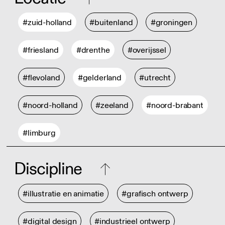
#zuid-holland
#buitenland
#groningen
#friesland
#drenthe
#overijssel
#flevoland
#gelderland
#utrecht
#noord-holland
#zeeland
#noord-brabant
#limburg
Discipline
#illustratie en animatie
#grafisch ontwerp
#digital design
#industrieel ontwerp