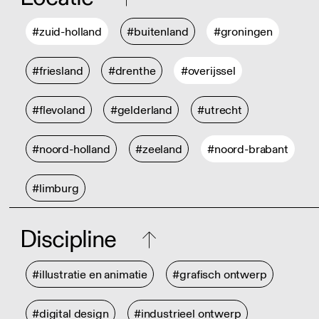
#zuid-holland
#buitenland
#groningen
#friesland
#drenthe
#overijssel
#flevoland
#gelderland
#utrecht
#noord-holland
#zeeland
#noord-brabant
#limburg
Discipline
#illustratie en animatie
#grafisch ontwerp
#digital design
#industrieel ontwerp