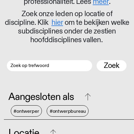
professionaliteit. Lees
meer
.
Zoek onze leden op locatie of
discipline. Klik
hier
om te bekijken welke
subdisciplines onder de zestien
hoofddisciplines vallen.
Zoek
Aangesloten als
#ontwerper
#ontwerpbureau
Locatie