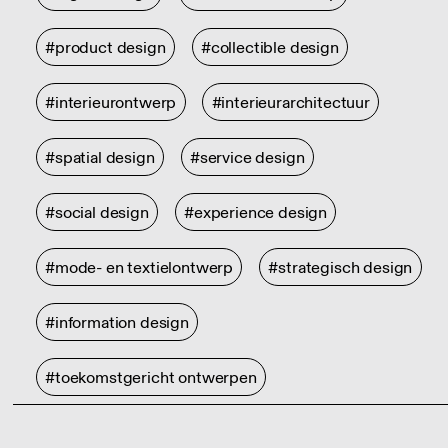
#product design
#collectible design
#interieurontwerp
#interieurarchitectuur
#spatial design
#service design
#social design
#experience design
#mode- en textielontwerp
#strategisch design
#information design
#toekomstgericht ontwerpen