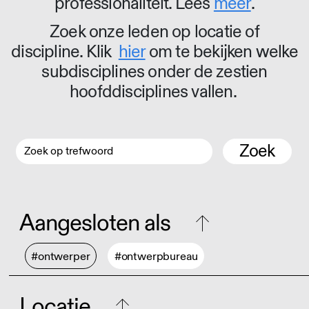
professionaliteit. Lees
meer
.
Zoek onze leden op locatie of
discipline. Klik
hier
om te bekijken welke
subdisciplines onder de zestien
hoofddisciplines vallen.
Zoek
Aangesloten als
#ontwerper
#ontwerpbureau
Locatie