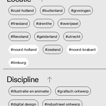
#zuid-holland
#buitenland
#groningen
#friesland
#drenthe
#overijssel
#flevoland
#gelderland
#utrecht
#noord-holland
#zeeland
#noord-brabant
#limburg
Discipline
#illustratie en animatie
#grafisch ontwerp
#digital design
#industrieel ontwerp