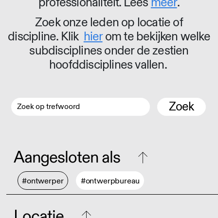
professionaliteit. Lees
meer
.
Zoek onze leden op locatie of
discipline. Klik
hier
om te bekijken welke
subdisciplines onder de zestien
hoofddisciplines vallen.
Zoek
Aangesloten als
#ontwerper
#ontwerpbureau
Locatie