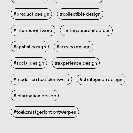
#product design
#collectible design
#interieurontwerp
#interieurarchitectuur
#spatial design
#service design
#social design
#experience design
#mode- en textielontwerp
#strategisch design
#information design
#toekomstgericht ontwerpen