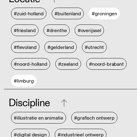
#zuid-holland
#buitenland
#groningen
#friesland
#drenthe
#overijssel
#flevoland
#gelderland
#utrecht
#noord-holland
#zeeland
#noord-brabant
#limburg
Discipline
#illustratie en animatie
#grafisch ontwerp
#digital design
#industrieel ontwerp