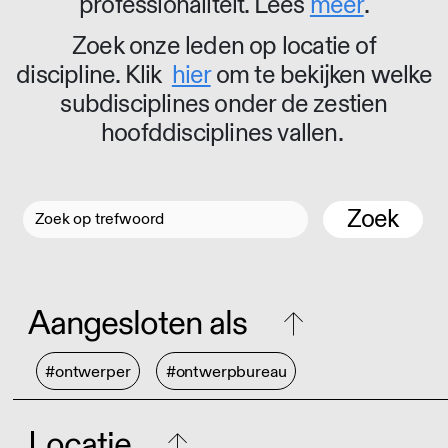
professionaliteit. Lees
meer
.
Zoek onze leden op locatie of
discipline. Klik
hier
om te bekijken welke
subdisciplines onder de zestien
hoofddisciplines vallen.
Zoek
Aangesloten als
#ontwerper
#ontwerpbureau
Locatie