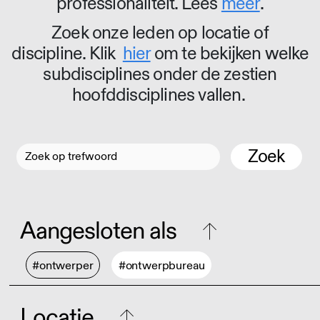
professionaliteit. Lees
meer
.
Zoek onze leden op locatie of
discipline. Klik
hier
om te bekijken welke
subdisciplines onder de zestien
hoofddisciplines vallen.
Zoek
Aangesloten als
#ontwerper
#ontwerpbureau
Locatie