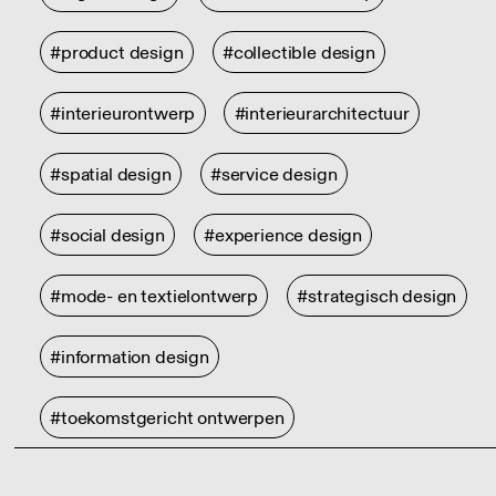
#product design
#collectible design
#interieurontwerp
#interieurarchitectuur
#spatial design
#service design
#social design
#experience design
#mode- en textielontwerp
#strategisch design
#information design
#toekomstgericht ontwerpen