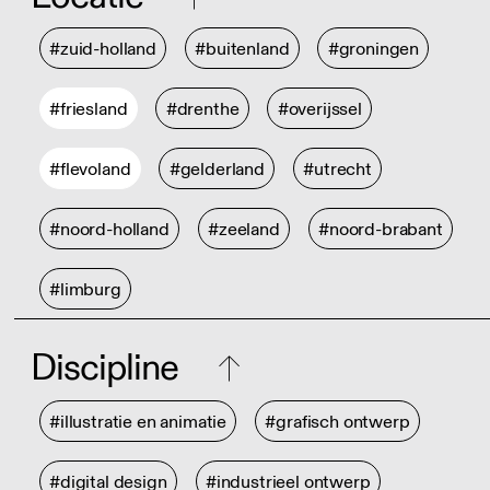
#zuid-holland
#buitenland
#groningen
#friesland
#drenthe
#overijssel
#flevoland
#gelderland
#utrecht
#noord-holland
#zeeland
#noord-brabant
#limburg
Discipline
#illustratie en animatie
#grafisch ontwerp
#digital design
#industrieel ontwerp