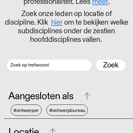
professionaliteit. Lees
meer
.
Zoek onze leden op locatie of
discipline. Klik
hier
om te bekijken welke
subdisciplines onder de zestien
hoofddisciplines vallen.
Zoek
Aangesloten als
#ontwerper
#ontwerpbureau
Locatie