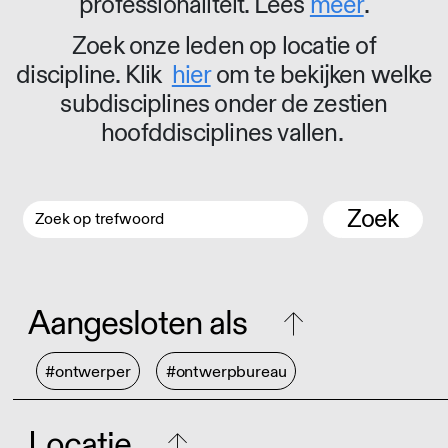
professionaliteit. Lees
meer
.
Zoek onze leden op locatie of
discipline. Klik
hier
om te bekijken welke
subdisciplines onder de zestien
hoofddisciplines vallen.
Zoek
Aangesloten als
#ontwerper
#ontwerpbureau
Locatie