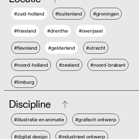
#zuid-holland
#buitenland
#groningen
#friesland
#drenthe
#overijssel
#flevoland
#gelderland
#utrecht
#noord-holland
#zeeland
#noord-brabant
#limburg
Discipline
#illustratie en animatie
#grafisch ontwerp
#digital design
#industrieel ontwerp