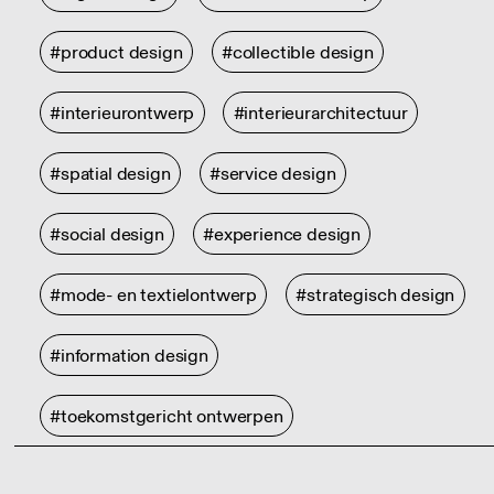
#product design
#collectible design
#interieurontwerp
#interieurarchitectuur
#spatial design
#service design
#social design
#experience design
#mode- en textielontwerp
#strategisch design
#information design
#toekomstgericht ontwerpen