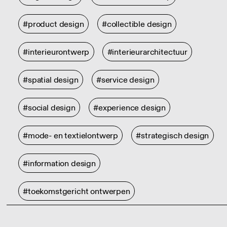
#product design
#collectible design
#interieurontwerp
#interieurarchitectuur
#spatial design
#service design
#social design
#experience design
#mode- en textielontwerp
#strategisch design
#information design
#toekomstgericht ontwerpen