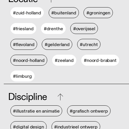
#zuid-holland
#buitenland
#groningen
#friesland
#drenthe
#overijssel
#flevoland
#gelderland
#utrecht
#noord-holland
#zeeland
#noord-brabant
#limburg
Discipline
#illustratie en animatie
#grafisch ontwerp
#digital design
#industrieel ontwerp