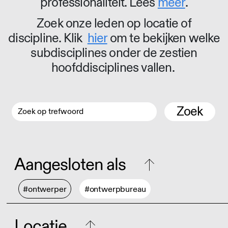
professionaliteit. Lees
meer
.
Zoek onze leden op locatie of
discipline. Klik
hier
om te bekijken welke
subdisciplines onder de zestien
hoofddisciplines vallen.
Zoek
Aangesloten als
#ontwerper
#ontwerpbureau
Locatie