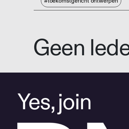
#toekomstgericht ontwerpen
Geen led