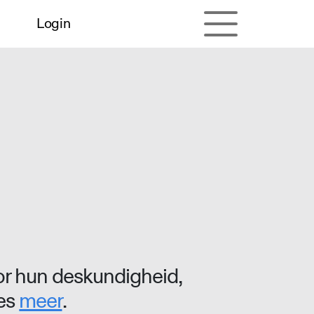
Login
r hun deskundigheid,
ees
meer
.