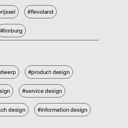
rijssel
#flevoland
#limburg
ontwerp
#product design
sign
#service design
sch design
#information design