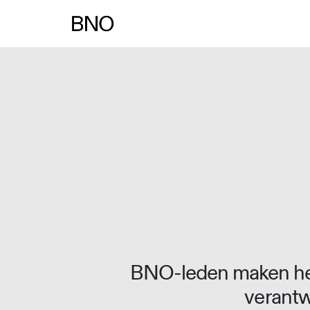
Overslaan naar inhoud
BNO-leden maken het
verantw