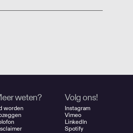
eer weten?
Volg ons!
d worden
Instagram
pzeggen
Vimeo
lofon
LinkedIn
sclaimer
Spotify